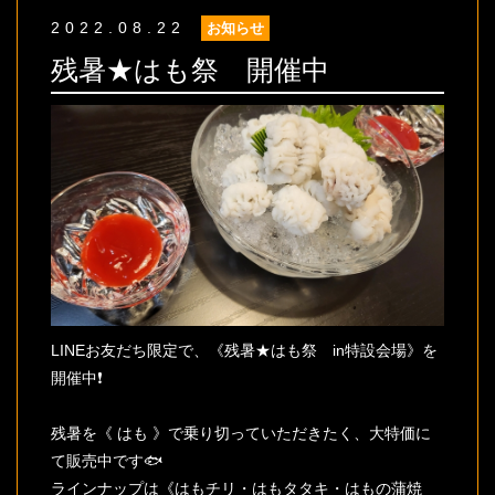
2022.08.22
お知らせ
残暑★はも祭 開催中
LINEお友だち限定で、《残暑★はも祭 in特設会場》を
開催中❗
残暑を《 はも 》で乗り切っていただきたく、大特価に
て販売中です🐟
ラインナップは《はもチリ・はもタタキ・はもの蒲焼